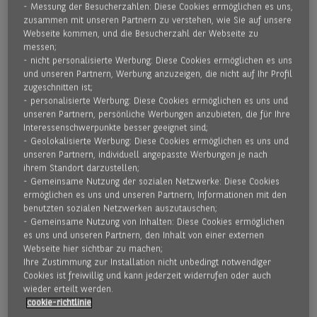
geben.
- Messung der Besucherzahlen: Diese Cookies ermöglichen es uns,
zusammen mit unseren Partnern zu verstehen, wie Sie auf unsere
Webseite kommen, und die Besucherzahl der Webseite zu
Die Inhouse-Factoring-Lösung vereint beide Wünsche. Sie
messen;
genießen Liquiditäts- und Sicherheitsvorteile, die Ihnen BNP
- nicht personalisierte Werbung: Diese Cookies ermöglichen es uns
und unseren Partnern, Werbung anzuzeigen, die nicht auf Ihr Profil
Paribas Factor durch die 100-prozentige Risikoabdeckung
zugeschnitten ist;
und die sofortige Zahlung von bis zu 90 Prozent Ihrer
- personalisierte Werbung: Diese Cookies ermöglichen es uns und
Forderungen bietet – die restlichen 10 Prozent verbleiben
unseren Partnern, persönliche Werbungen anzubieten, die für Ihre
als Sicherheitseinbehalt bei uns, bis Ihr Kunde die gesamte
Interessenschwerpunkte besser geeignet sind;
- Geolokalisierte Werbung: Diese Cookies ermöglichen es uns und
Rechnungssumme bezahlt hat. Die Debitorenverwaltung
unseren Partnern, individuell angepasste Werbungen je nach
behalten Sie jedoch in Ihrem Haus, so dass Ihnen Ihr
ihrem Standort darzustellen;
direkter Kundenkontakt erhalten bleibt. Wie gewohnt buchen
- Gemeinsame Nutzung der sozialen Netzwerke: Diese Cookies
Sie Zahlungsein- und Rechnungsausgänge sowie Last- und
ermöglichen es uns und unseren Partnern, Informationen mit den
benutzten sozialen Netzwerken auszutauschen;
Gutschriften.
- Gemeinsame Nutzung von Inhalten: Diese Cookies ermöglichen
es uns und unseren Partnern, den Inhalt von einer externen
Webseite hier sichtbar zu machen;
BNP Paribas Factor übernimmt in der Regel erst im
​Ihre Zustimmung zur Installation nicht unbedingt notwendiger
Anschluss an Ihr Mahnwesen die weitere
Cookies ist freiwillig und kann jederzeit widerrufen oder auch
Debitorenüberwachung und das Inkasso überfälliger
wieder erteilt werden.
Forderungen. Diese Übernahme funktioniert deshalb so
​cookie-richtlinie