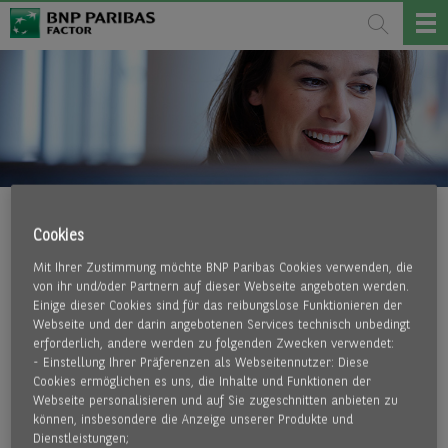
INHOUSE-FACTORING
Cookies
Mit Ihrer Zustimmung möchte BNP Paribas Cookies verwenden, die
EINE STARKE KUNDENBINDUNG UND MEHR
von ihr und/oder Partnern auf dieser Webseite angeboten werden.
Einige dieser Cookies sind für das reibungslose Funktionieren der
SICHERHEIT
Webseite und der darin angebotenen Services technisch unbedingt
erforderlich, andere werden zu folgenden Zwecken verwendet:
​- Einstellung Ihrer Präferenzen als Webseitennutzer: Diese
Als Unternehmer ist Ihnen der direkte Kundenkontakt
Cookies ermöglichen es uns, die Inhalte und Funktionen der
Webseite personalisieren und auf Sie zugeschnitten anbieten zu
wichtig. Gerne möchten Sie auch die Factoring-Vorteile
können, insbesondere die Anzeige unserer Produkte und
genießen, ohne Ihre Kundenkontakte aus den Händen zu
Dienstleistungen;