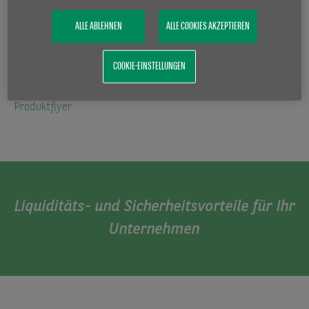
reibungslos, weil Ihre Buchhaltungsdaten stets automatisch
in das EDV-System von BNP Paribas Factor übertragen
ALLE ABLEHNEN
ALLE COOKIES AKZEPTIEREN
werden. So können Sie Kosten sparen und Ihr Unternehmen
kann sich auf die täglichen betrieblichen Kernaufgaben
COOKIE-EINSTELLUNGEN
konzentrieren.
Produktflyer
Liquiditäts- und Sicherheitsvorteile für Ihr
Unternehmen